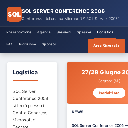
SQL SERVER CONFERENCE 2006
SQL
Conferenza italiana su Microsoft® SQL Server 2005™
Presentazione
Agenda
Sessioni
Speaker
Logistica
FAQ
Iscrizione
Sponsor
Area Riservata
Logistica
27/28 Giugno 2
Segrate (MI)
SQL Server
Iscriviti ora
Conference 2006
si terrà presso il
NEWS
Centro Congressi
Microsoft di
SQL Server Conference 2006 
Segrate.