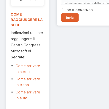
del trattamento ai sensi dell'articolo
D.Lgs. 196/2003, l'interessato prest
DO IL CONSENSO
consenso al trattamento dei dati pe
COME
i fini indicati nella
suddetta informat
Invia
RAGGIUNGERE LA
SEDE
Indicazioni utili per
raggiungere il
Centro Congressi
Microsoft di
Segrate:
Come arrivare
in aereo
Come arrivare
in treno
Come arrivare
in auto